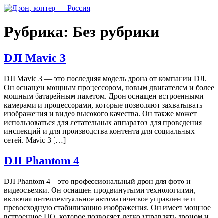
Перейти
к
содержимому
Рубрика:
Без рубрики
DJI Mavic 3
DJI Mavic 3 — это последняя модель дрона от компании DJI.
Он оснащен мощным процессором, новым двигателем и более
мощным батарейным пакетом. Дрон оснащен встроенными
камерами и процессорами, которые позволяют захватывать
изображения и видео высокого качества. Он также может
использоваться для летательных аппаратов для проведения
инспекций и для производства контента для социальных
сетей. Mavic 3 […]
DJI Phantom 4
DJI Phantom 4 – это профессиональный дрон для фото и
видеосъемки. Он оснащен продвинутыми технологиями,
включая интеллектуальное автоматическое управление и
превосходную стабилизацию изображения. Он имеет мощное
встроенное ПО, которое позволяет легко управлять дроном и